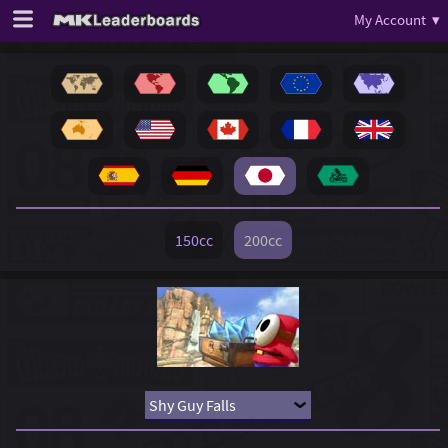
My Account ▾
150cc
200cc