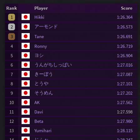
Rank
Player
Score
1
Hikki
1:26.364
ア一モンド
2
1:26.573
3
Tane
1:26.691
4
Ronny
1:26.719
ヨシ
5
1:26.904
うんがちしっぱい
6
1:27.016
きーぼう
7
1:27.087
とうや
8
1:27.101
そうめん
9
1:27.202
10
AK
1:27.562
11
Davi
1:27.598
12
Beta
1:27.980
13
Yumihari
1:28.115
じふぉ
14
1:28.247