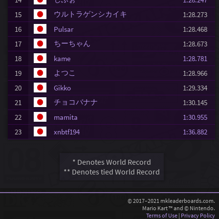
ウルトラゲンシカイキ
15
1:28.273
16
Pulsar
1:28.468
ちーちゃん
17
1:28.673
18
kame
1:28.781
よつこ
19
1:28.966
20
Gikko
1:29.334
チョコバナナ
21
1:30.145
22
mamita
1:30.955
23
xnbtf194
1:36.882
* Denotes World Record
** Denotes tied World Record
© 2017–2021 mkleaderboards.com.
Mario Kart ™ and © Nintendo.
Terms of Use
|
Privacy Policy